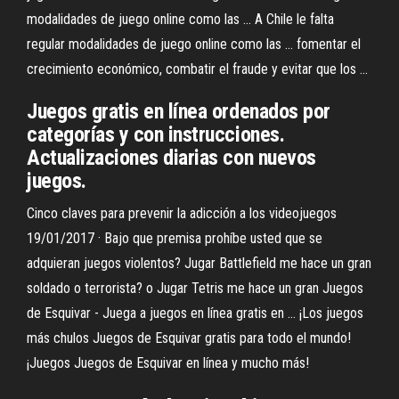
modalidades de juego online como las ... A Chile le falta
regular modalidades de juego online como las ... fomentar el
crecimiento económico, combatir el fraude y evitar que los ...
Juegos gratis en línea ordenados por
categorías y con instrucciones.
Actualizaciones diarias con nuevos
juegos.
Cinco claves para prevenir la adicción a los videojuegos
19/01/2017 · Bajo que premisa prohíbe usted que se
adquieran juegos violentos? Jugar Battlefield me hace un gran
soldado o terrorista? o Jugar Tetris me hace un gran Juegos
de Esquivar - Juega a juegos en línea gratis en ... ¡Los juegos
más chulos Juegos de Esquivar gratis para todo el mundo!
¡Juegos Juegos de Esquivar en línea y mucho más!