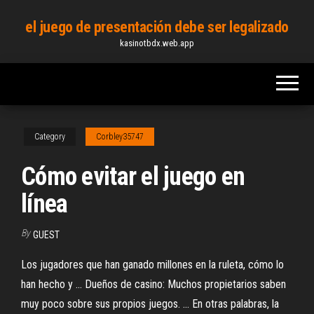
Skip
el juego de presentación debe ser legalizado
to
kasinotbdx.web.app
the
content
Category
Corbley35747
Cómo evitar el juego en
línea
By
GUEST
Los jugadores que han ganado millones en la ruleta, cómo lo
han hecho y ... Dueños de casino: Muchos propietarios saben
muy poco sobre sus propios juegos. ... En otras palabras, la