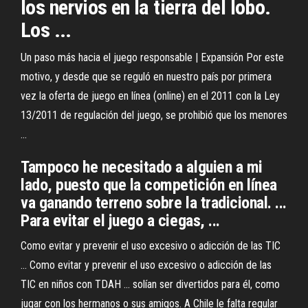
los nervios en la tierra del lobo.
Los ...
Un paso más hacia el juego responsable | Expansión Por este
motivo, y desde que se reguló en nuestro país por primera
vez la oferta de juego en línea (online) en el 2011 con la Ley
13/2011 de regulación del juego, se prohibió que los menores
...
Tampoco he necesitado a alguien a mi
lado, puesto que la competición en línea
va ganando terreno sobre la tradicional. ...
Para evitar el juego a ciegas, ...
Como evitar y prevenir el uso excesivo o adicción de las TIC
... Como evitar y prevenir el uso excesivo o adicción de las
TIC en niños con TDAH ... solían ser divertidos para él, como
jugar con los hermanos o sus amigos. A Chile le falta regular