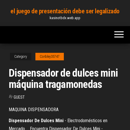
Skip
el juego de presentación debe ser legalizado
to
kasinotbdx.web.app
the
content
Category
Corbley35747
Dispensador de dulces mini
máquina tragamonedas
By
GUEST
MAQUINA DISPENSADORA
Dispensador
De
Dulces
Mini
- Electrodomésticos en
Mercado ... Encuentra Dispensador De Dulces Mini -