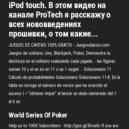
iPod touch. В этом видео на
канале ProTech я расскажу о
всех нововведениях
прошивки, о том какие...
JUEGOS DE CARTAS 100% GRATIS - Juegosdiarios.com
Juegos de solitario, Uno, Blackjack, Poker, Demuestra tu
destreza en el solitario realizando cada jugada ... las figuras
suman 10 y el as es un 11 o un 1 según ... Solucionario 11
Cálculo de probabilidades Solucionario Solucionario 11.8. En la
tabla se recoge el número de veces que ha ocurrido el
suceso I = “obtener impar” al lanzar un dado numerado del 1
al 6 un
World Series Of Poker
Help us to 100K Subscribers - http://goo.gl/Bvsafo If you are