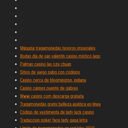
Máquina tragamonedas tesoros imperiales
Bodas día de san valentín casino místico lago
Palmas casino lao sze chuan
Sitios de juego pubg con códigos
Casino cerca de bloomington, indiana
Casino cannes puente de gabres
Www casino com descarga gratuita
Tragamonedas gratis belleza asiática en línea
Código de vestimenta de lady luck casino
Traduccion poker face lady gaga letra