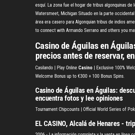
esquí. La zona fue el hogar de tribus algonquinas de
Watersmeet, Michigan Situado en la parte occidental 
área era casero para Algonquian tribus de indios a
to connect with Armando Serrano and others you ma
Casino de Águilas en Águila
precios antes de reservar, e
Casilando | Play Online
Casino
| Exclusive 100% Welc
Welcome Bonus up to €300 + 100 Bonus Spins.
Casino de Águilas en Águilas: descu
encuentra fotos y lee opiniones
Tournament Chipcounts | Official World Series of Pok
EL CASINO, Alcalá de Henares - trip
2006 - La información completa y la venta en línea c