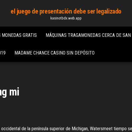
el juego de presentación debe ser legalizado
kasinotbdx.web.app
S MONEDAS GRATIS
MÁQUINAS TRAGAMONEDAS CERCA DE SAN 
019
MADAME CHANCE CASINO SIN DEPÓSITO
ng mi
 occidental de la península superior de Michigan, Watersmeet tiempo se