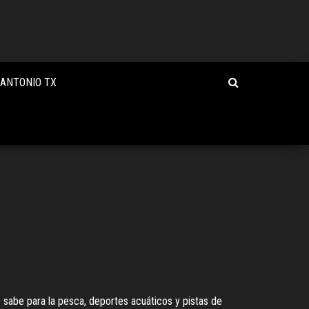
ANTONIO TX
 sabe para la pesca, deportes acuáticos y pistas de