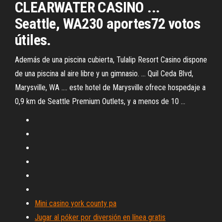
CLEARWATER CASINO ...
Seattle, WA230 aportes72 votos
útiles.
Además de una piscina cubierta, Tulalip Resort Casino dispone
de una piscina al aire libre y un gimnasio. ... Quil Ceda Blvd,
Marysville, WA .... este hotel de Marysville ofrece hospedaje a
0,9 km de Seattle Premium Outlets, y a menos de 10 ...
Mini casino york county pa
Jugar al póker por diversión en línea gratis