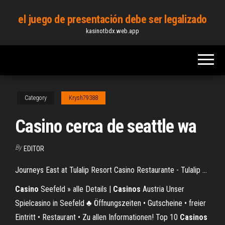
Skip
el juego de presentación debe ser legalizado
to
kasinotbdx.web.app
the
content
Category
Krysh79388
Casino cerca de seattle wa
By
EDITOR
Journeys East at Tulalip Resort Casino Restaurante - Tulalip ...
Casino
Seefeld » alle Details |
Casinos
Austria Unser
Spielcasino in Seefeld ♣ Öffnungszeiten • Gutscheine • freier
Eintritt • Restaurant • Zu allen Informationen! Top 10
Casinos