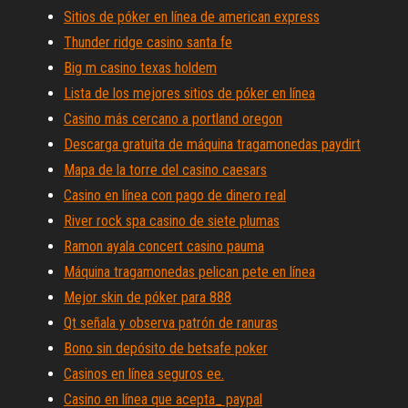
Sitios de póker en línea de american express
Thunder ridge casino santa fe
Big m casino texas holdem
Lista de los mejores sitios de póker en línea
Casino más cercano a portland oregon
Descarga gratuita de máquina tragamonedas paydirt
Mapa de la torre del casino caesars
Casino en línea con pago de dinero real
River rock spa casino de siete plumas
Ramon ayala concert casino pauma
Máquina tragamonedas pelican pete en línea
Mejor skin de póker para 888
Qt señala y observa patrón de ranuras
Bono sin depósito de betsafe poker
Casinos en línea seguros ee.
Casino en línea que acepta_ paypal