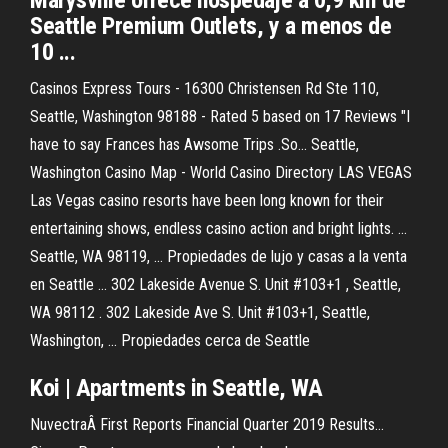
Marysville ofrece hospedaje a 0,9 km de
Seattle Premium Outlets, y a menos de
10 ...
Casinos Express Tours - 16300 Christensen Rd Ste 110,
Seattle, Washington 98188 - Rated 5 based on 17 Reviews "I
have to say Frances has Awsome Trips .So... Seattle,
Washington Casino Map - World Casino Directory LAS VEGAS
Las Vegas casino resorts have been long known for their
entertaining shows, endless casino action and bright lights. ...
Seattle, WA 98119, ... Propiedades de lujo y casas a la venta
en Seattle ... 302 Lakeside Avenue S. Unit #103+1 , Seattle,
WA 98112 . 302 Lakeside Ave S. Unit #103+1, Seattle,
Washington, ... Propiedades cerca de Seattle
Koi | Apartments in
Seattle
,
WA
NuvectraÂ First Reports Financial Quarter 2019 Results…