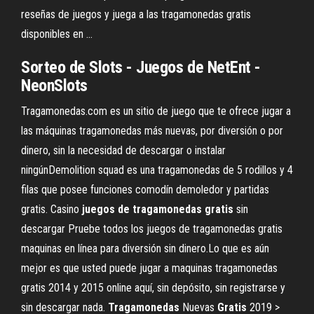
reseñas de juegos y juega a las tragamonedas gratis
disponibles en ...
Sorteo de Slots - Juegos de NetEnt -
NeonSlots
Tragamonedas.com es un sitio de juego que te ofrece jugar a
las máquinas tragamonedas más nuevas, por diversión o por
dinero, sin la necesidad de descargar o instalar
ningúnDemolition squad es una tragamonedas de 5 rodillos y 4
filas que posee funciones comodín demoledor y partidas
gratis. Casino
juegos
de
tragamonedas
gratis
sin
descargar Pruebe todos los juegos de tragamonedas gratis
maquinas en línea para diversión sin dinero.Lo que es aún
mejor es que usted puede jugar a maquinas tragamonedas
gratis 2014 y 2015 online aquí, sin depósito, sin registrarse y
sin descargar nada.
Tragamonedas
Nuevas
Gratis
2019 >