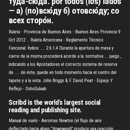
туда́-сюда́. por todos (los) lados
— а) (по)всю́ду б) отовсю́ду; со
всех сторо́н.
Ruleta - Provincia de Buenos Aires - Buenos Aires Provincia 9
Oct 2012 ... Ruleta Americana - Reglamento Técnico
Funcional. Índice ...... 2.6.1.4 Durante la apertura de mesa y
cierre de la misma procederá acorde a la. normativa .... juego ,
indicando a los Apostadores el correcto sistema de reserva
de ...... de éste, quede en todo momento hacia el centro del
tapete y a la vista. John Briggs & F. David Peat - Espejo Y
Reflejo - OshoGulaab
Scribd is the world's largest social
reading and publishing site.
Manual de vuelo - Aeromax Newton (el flujo de aire
deflectado hacia abajo "downwash" produce una reacción