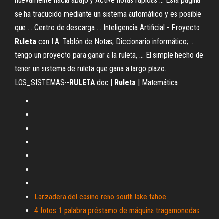
nuevamente hacia abajo y Active notas rápidas ... Esta página
se ha traducido mediante un sistema automático y es posible
que ... Centro de descarga ... Inteligencia Artificial - Proyecto
Ruleta
con I.A. Tablón de Notas; Diccionario informático; ...
tengo un proyecto para ganar a la ruleta, ... El simple hecho de
tener un sistema de ruleta que gana a largo plazo.
LOS_SISTEMAS--
RULETA
.doc |
Ruleta
| Matemática
Lanzadera del casino reno south lake tahoe
4 fotos 1 palabra préstamo de máquina tragamonedas