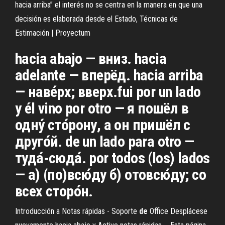
hacia arriba” el interés no se centra en la manera en que una
decisión es elaborada desde el Estado, Técnicas de
Estimación | Proyectum
hacia abajo — вниз. hacia
adelante — вперёд. hacia arriba
— наве́рх; вверх.fui por un lado
y él vino por otro — я пошёл в
одну́ сто́рону, а он пришёл с
друго́й. de un lado para otro —
туда́-сюда́. por todos (los) lados
— а) (по)всю́ду б) отовсю́ду; со
всех сторо́н.
Introducción a Notas rápidas - Soporte
de
Office Desplácese