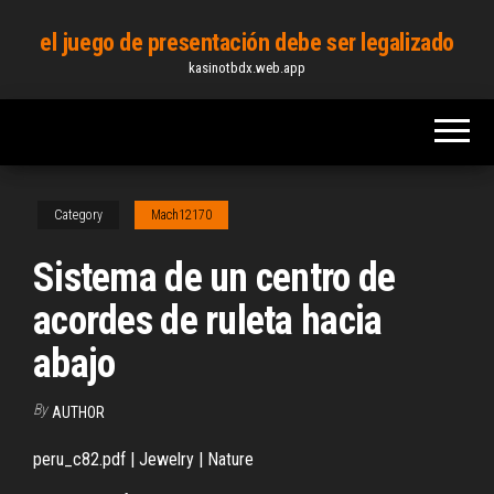
Skip
el juego de presentación debe ser legalizado
to
kasinotbdx.web.app
the
content
Category
Mach12170
Sistema de un centro de
acordes de ruleta hacia
abajo
By
AUTHOR
peru_c82.pdf | Jewelry | Nature